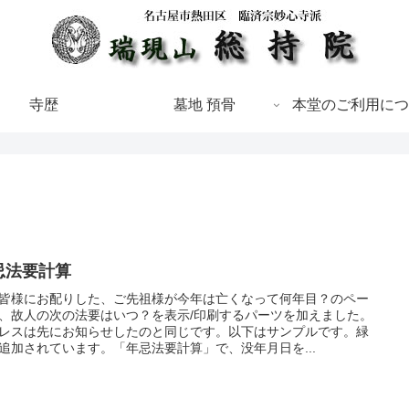
寺歴
墓地 預骨
本堂のご利用につ
忌法要計算
皆様にお配りした、ご先祖様が今年は亡くなって何年目？のペー
、故人の次の法要はいつ？を表示/印刷するパーツを加えました。
レスは先にお知らせしたのと同じです。以下はサンプルです。緑
追加されています。「年忌法要計算」で、没年月日を...